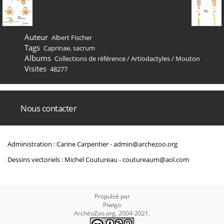
Auteur
Albert Fischer
Tags
Caprinae
,
sacrum
Albums
Collections de référence
/
Artiodactyles
/
Mouton
Visites
48277
Nous contacter
Administration : Carine Carpentier -
admin@archezoo.org
Dessins vectoriels : Michel Coutureau -
coutureaum@aol.com
Propulsé par
Piwigo
ArchéoZoo.org, 2004-2021.