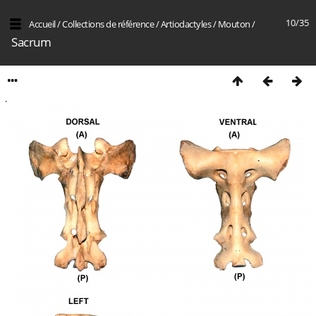
10/35
Accueil
/
Collections de référence
/
Artiodactyles
/
Mouton
/
Sacrum