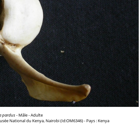
a pardus
- Mâle - Adulte
usée National du Kenya, Nairobi (Id:OM6346) - Pays : Kenya