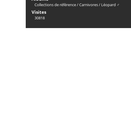
Collections de référence
/
Carnivores
/
Léopard ♂
Visites
30818