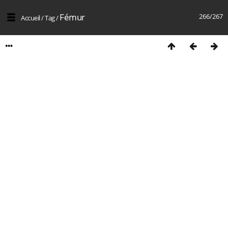
Fémur
266/267
Accueil
/
Tag
/