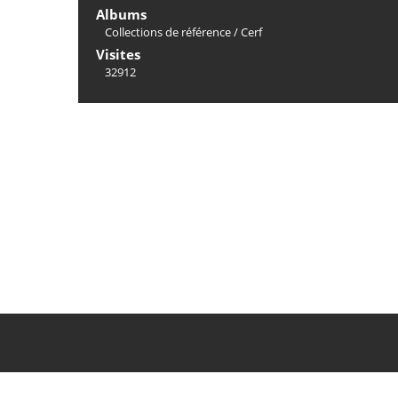
Albums
Collections de référence
/
Cerf
Visites
32912