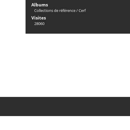
Albums
Collections de référence
/
Cerf
Visites
28060