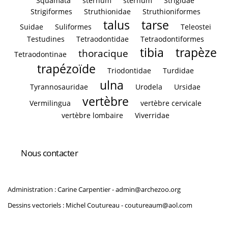
Squamata
sternum
sternum
Strigidae
Strigiformes
Struthionidae
Struthioniformes
talus
tarse
Suidae
Suliformes
Teleostei
Testudines
Tetraodontidae
Tetraodontiformes
tibia
trapèze
thoracique
Tetraodontinae
trapézoïde
Triodontidae
Turdidae
ulna
Tyrannosauridae
Urodela
Ursidae
vertèbre
Vermilingua
vertèbre cervicale
vertèbre lombaire
Viverridae
Nous contacter
Administration : Carine Carpentier -
admin@archezoo.org
Dessins vectoriels : Michel Coutureau -
coutureaum@aol.com