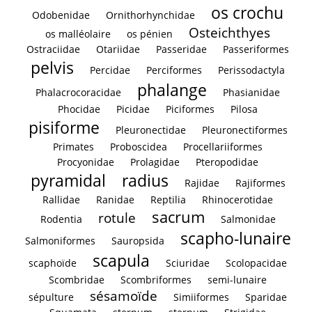
os crochu
Odobenidae
Ornithorhynchidae
Osteichthyes
os malléolaire
os pénien
Ostraciidae
Otariidae
Passeridae
Passeriformes
pelvis
Percidae
Perciformes
Perissodactyla
phalange
Phalacrocoracidae
Phasianidae
Phocidae
Picidae
Piciformes
Pilosa
pisiforme
Pleuronectidae
Pleuronectiformes
Primates
Proboscidea
Procellariiformes
Procyonidae
Prolagidae
Pteropodidae
pyramidal
radius
Rajidae
Rajiformes
Rallidae
Ranidae
Reptilia
Rhinocerotidae
sacrum
rotule
Rodentia
Salmonidae
scapho-lunaire
Salmoniformes
Sauropsida
scapula
scaphoïde
Sciuridae
Scolopacidae
Scombridae
Scombriformes
semi-lunaire
sésamoïde
sépulture
Simiiformes
Sparidae