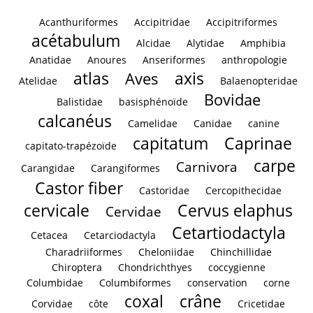
Acanthuriformes
Accipitridae
Accipitriformes
acétabulum
Alcidae
Alytidae
Amphibia
Anatidae
Anoures
Anseriformes
anthropologie
atlas
axis
Aves
Atelidae
Balaenopteridae
Bovidae
Balistidae
basisphénoïde
calcanéus
Camelidae
Canidae
canine
capitatum
Caprinae
capitato-trapézoïde
carpe
Carnivora
Carangidae
Carangiformes
Castor fiber
Castoridae
Cercopithecidae
cervicale
Cervus elaphus
Cervidae
Cetartiodactyla
Cetacea
Cetarciodactyla
Charadriiformes
Cheloniidae
Chinchillidae
Chiroptera
Chondrichthyes
coccygienne
Columbidae
Columbiformes
conservation
corne
coxal
crâne
Corvidae
côte
Cricetidae