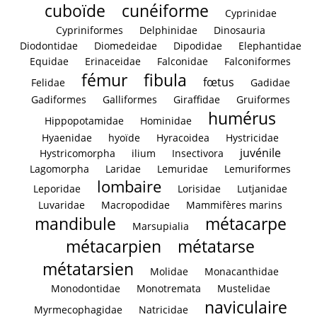
cuboïde
cunéiforme
Cyprinidae
Cypriniformes
Delphinidae
Dinosauria
Diodontidae
Diomedeidae
Dipodidae
Elephantidae
Equidae
Erinaceidae
Falconidae
Falconiformes
fémur
fibula
fœtus
Felidae
Gadidae
Gadiformes
Galliformes
Giraffidae
Gruiformes
humérus
Hippopotamidae
Hominidae
Hyaenidae
hyoïde
Hyracoidea
Hystricidae
juvénile
Hystricomorpha
ilium
Insectivora
Lagomorpha
Laridae
Lemuridae
Lemuriformes
lombaire
Leporidae
Lorisidae
Lutjanidae
Luvaridae
Macropodidae
Mammifères marins
mandibule
métacarpe
Marsupialia
métacarpien
métatarse
métatarsien
Molidae
Monacanthidae
Monodontidae
Monotremata
Mustelidae
naviculaire
Myrmecophagidae
Natricidae