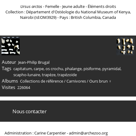
Ursus arctos
- Femelle - Jeune adulte - Éléments droits
Collection : Département d'Ostéologie du National Museum of Kenya,
Nairobi (Id:OM3929) - Pays : British Columbia, Canada
Auteur
Jean-Philip Brugal
Tags
capitatum
,
carpe
,
os crochu
,
phalange
,
pisiforme
,
pyramidal
,
scapho-lunaire
,
trapèze
,
trapézoïde
Albums
Collections de référence
/
Carnivores
/
Ours brun ♀
Visites
226064
Nous contacter
Administration : Carine Carpentier -
admin@archezoo.org