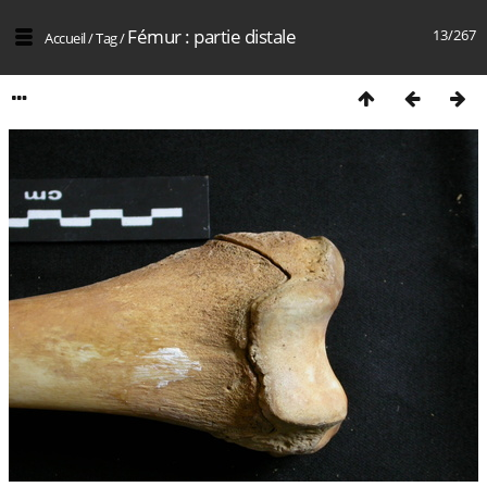
Fémur : partie distale
13/267
Accueil
/
Tag
/