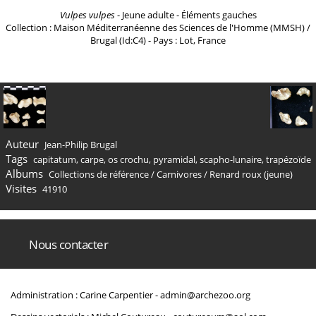
Vulpes vulpes
- Jeune adulte - Éléments gauches
Collection : Maison Méditerranéenne des Sciences de l'Homme (MMSH) /
Brugal (Id:C4) - Pays : Lot, France
Auteur
Jean-Philip Brugal
Tags
capitatum
,
carpe
,
os crochu
,
pyramidal
,
scapho-lunaire
,
trapézoïde
Albums
Collections de référence
/
Carnivores
/
Renard roux (jeune)
Visites
41910
Nous contacter
Administration : Carine Carpentier -
admin@archezoo.org