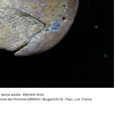
- Jeune adulte - Élément droit
nces de l'Homme (MMSH) / Brugal (Id:C4) - Pays : Lot, France