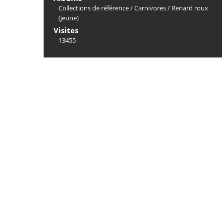
Collections de référence
/
Carnivores
/
Renard roux
(jeune)
Visites
13455