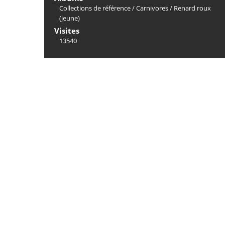
Collections de référence
/
Carnivores
/
Renard roux
(jeune)
Visites
13540