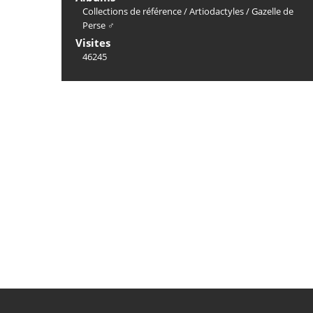
Collections de référence
/
Artiodactyles
/
Gazelle de
Perse ♂
Visites
46245