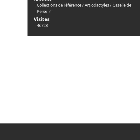
Collections de référence
/
Artiodactyles
/
Gazelle de
Perse ♂
Visites
46723