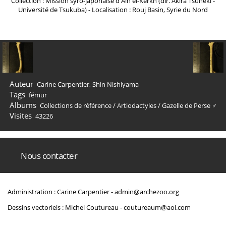
Collection : Mission syro-japonaise d'Ain el-Kerkh (dir. Akira Tsuneki -
Université de Tsukuba) - Localisation : Rouj Basin, Syrie du Nord
Auteur
Carine Carpentier, Shin Nishiyama
Tags
fémur
Albums
Collections de référence
/
Artiodactyles
/
Gazelle de Perse ♂
Visites
43226
Nous contacter
Administration : Carine Carpentier -
admin@archezoo.org
Dessins vectoriels : Michel Coutureau -
coutureaum@aol.com