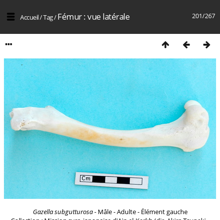
Fémur : vue latérale
201/267
Accueil
/
Tag
/
Gazella subgutturosa
- Mâle - Adulte - Élément gauche