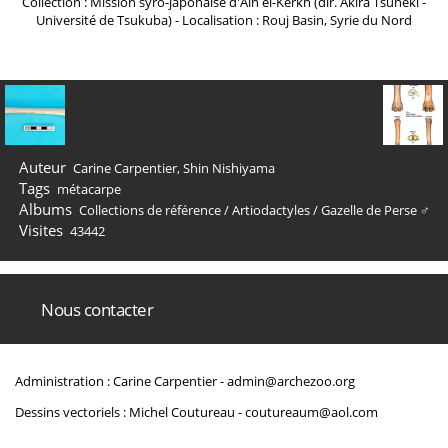
Collection : Mission syro-japonaise d'Ain el-Kerkh (dir. Akira Tsuneki -
Université de Tsukuba) - Localisation : Rouj Basin, Syrie du Nord
Auteur
Carine Carpentier, Shin Nishiyama
Tags
métacarpe
Albums
Collections de référence
/
Artiodactyles
/
Gazelle de Perse ♂
Visites
43442
Nous contacter
Administration : Carine Carpentier -
admin@archezoo.org
Dessins vectoriels : Michel Coutureau -
coutureaum@aol.com