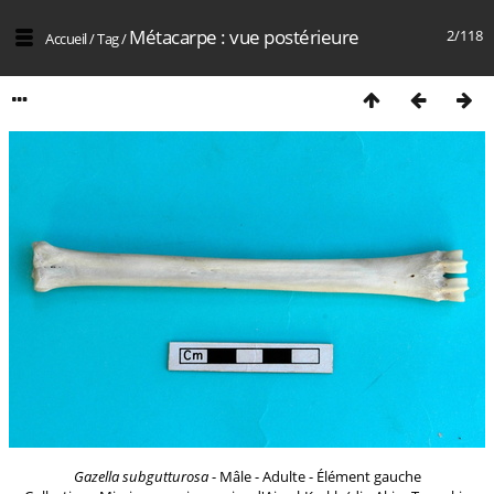
Métacarpe : vue postérieure
2/118
Accueil
/
Tag
/
Gazella subgutturosa
- Mâle - Adulte - Élément gauche