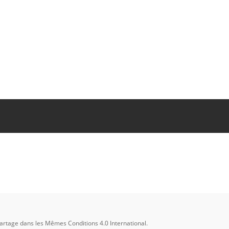
. Dept. of
f.
Partage dans les Mêmes Conditions 4.0 International
.