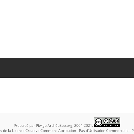
f the fishes of the order Plectognathi (Tetraodontiformes)
. [Seattle, Wash.] : U.S
National Marine Fisheries Service.
https://doi.org/10.5962/bhl.title.63022
. C
ibrary.org/item/128327#page/269/mode/1up
.
Propulsé par
Piwigo
ArchéoZoo.org, 2004-2021.
es de la
Licence Creative Commons Attribution - Pas d’Utilisation Commerciale - 