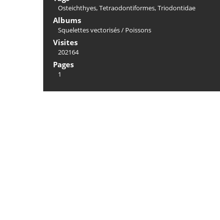
Osteichthyes
,
Tetraodontiformes
,
Triodontidae
Albums
Squelettes vectorisés
/
Poissons
Visites
202164
Pages
1