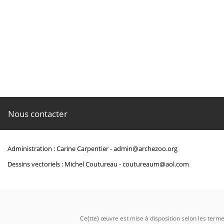
TYLER, James C. (1980).
Osteology, phylogeny, and higher classification o
Commerce, National Oceanic and Atmospheric Administration, 
Nous contacter
https://www.biodiversityl
Administration : Carine Carpentier -
admin@archezoo.org
Dessins vectoriels : Michel Coutureau -
coutureaum@aol.com
Ce(tte) œuvre est mise à disposition selon les term