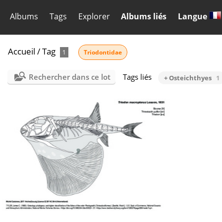
Albums
Tags
Explorer
Albums liés
Langue
Accueil
/
Tag
1
Triodontidae
Rechercher dans ce lot
Tags liés
+ Osteichthyes
1