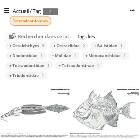
Accueil
/
Tag
9
Tetraodontiformes
Rechercher dans ce lot
Tags liés
+ Osteichthyes
9
+ Ostraciidae
2
+ Balistidae
1
+ Diodontidae
1
+ Molidae
1
+ Monacanthidae
1
+ Tetraodontidae
1
+ Tetraodontinae
1
+ Triodontidae
1