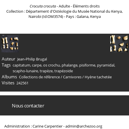
Crocuta crocuta
- Adulte - Éléments droits
Collection : Département d'Ostéologie du Musée National du Kenya,
Nairobi (Id:OM3574) - Pays : Galana, Kenya
Auteur
Jean-Philip Brugal
Tags
capitatum
,
carpe
,
os crochu
,
phalange
,
pisiforme
,
pyramidal
,
scapho-lunaire
,
trapèze
,
trapézoïde
Albums
Collections de référence
/
Carnivores
/
Hyène tachetée
Visites
242561
Nous contacter
Administration : Carine Carpentier -
admin@archezoo.org