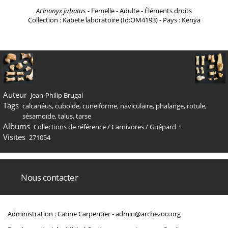
Acinonyx jubatus
- Femelle - Adulte - Éléments droits
Collection : Kabete laboratoire (Id:OM4193) - Pays : Kenya
Auteur
Jean-Philip Brugal
Tags
calcanéus
,
cuboïde
,
cunéiforme
,
naviculaire
,
phalange
,
rotule
,
sésamoïde
,
talus
,
tarse
Albums
Collections de référence
/
Carnivores
/
Guépard ♀
Visites
271054
Nous contacter
Administration : Carine Carpentier -
admin@archezoo.org