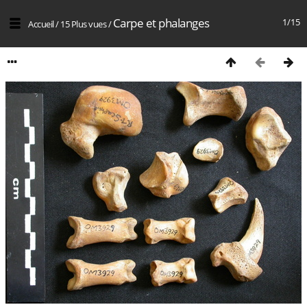
Carpe et phalanges
1/15
Accueil
/
15 Plus vues
/