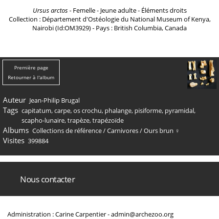
Ursus arctos
- Femelle - Jeune adulte - Éléments droits
Collection : Département d'Ostéologie du National Museum of Kenya,
Nairobi (Id:OM3929) - Pays : British Columbia, Canada
Première page
Retourner à l'album
Auteur
Jean-Philip Brugal
Tags
capitatum
,
carpe
,
os crochu
,
phalange
,
pisiforme
,
pyramidal
,
scapho-lunaire
,
trapèze
,
trapézoïde
Albums
Collections de référence
/
Carnivores
/
Ours brun ♀
Visites
399884
Nous contacter
Administration : Carine Carpentier -
admin@archezoo.org