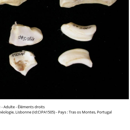
s
- Adulte - Éléments droits
chéologie, Lisbonne (Id:CIPA1505) - Pays : Tras os Montes, Portugal