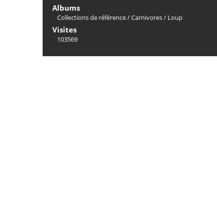
Albums
Collections de référence
/
Carnivores
/
Loup
Visites
103569