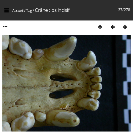
Crâne : os incisif
37/278
Accueil
/
Tag
/