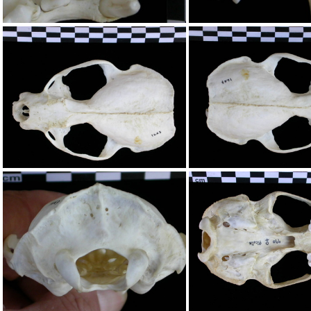
Crâne : os incisif
Crâne : os inci
Crâne : vue frontale
Crâne : vue fro