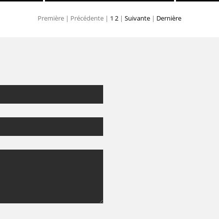
Première |
Précédente |
1
2
|
Suivante
|
Dernière
trale
Crâne : vue ventrale
Cr