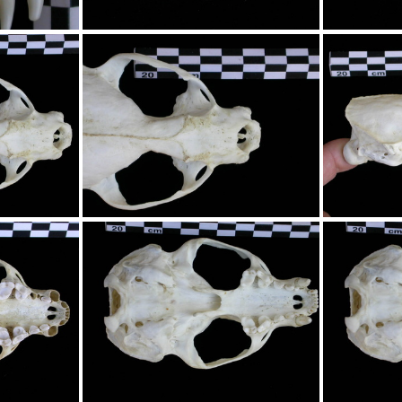
sif
Crâne : vue frontale
Cr
ntale
Crâne : vue frontale
Crâne 