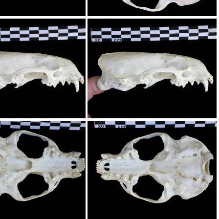
âne : vue frontale
Crâne : vue frontale
: vue latérale droite
Crâne : vue latérale droite