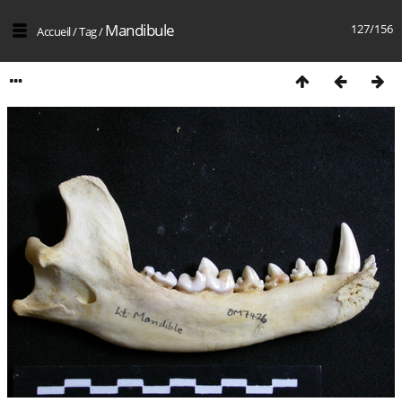
Mandibule
127/156
Accueil
/
Tag
/