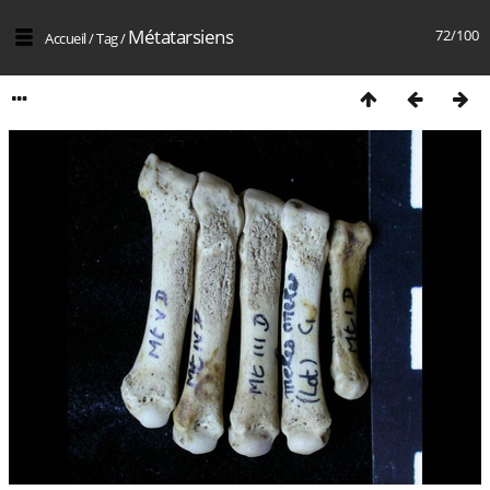
Métatarsiens
72/100
Accueil
/
Tag
/