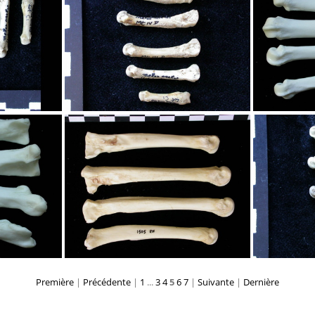
s
Métatarsiens
s
Métatarsiens
Première
|
Précédente
|
1
...
3
4
5
6
7
|
Suivante
|
Dernière