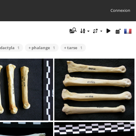
Connexion
odactyla
1
+ phalange
1
+ tarse
1