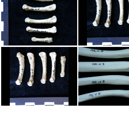
Métatarsiens
Métatarsien
Métatarsiens
Métatarsien