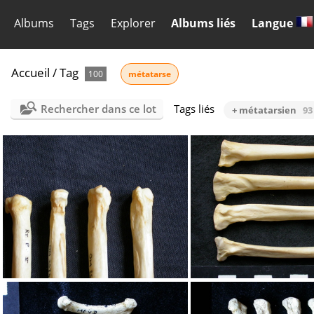
Albums
Tags
Explorer
Albums liés
Langue
Accueil
/
Tag
100
métatarse
Rechercher dans ce lot
Tags liés
+ métatarsien
93