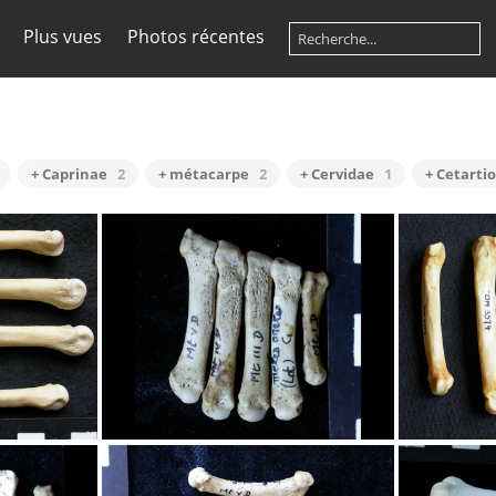
Plus vues
Photos récentes
+ Caprinae
2
+ métacarpe
2
+ Cervidae
1
+ Cetarti