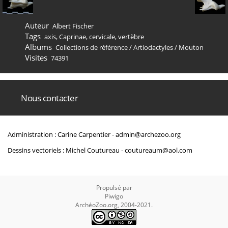
Auteur
Albert Fischer
Tags
axis
,
Caprinae
,
cervicale
,
vertèbre
Albums
Collections de référence
/
Artiodactyles
/
Mouton
Visites
74391
Nous contacter
Administration : Carine Carpentier -
admin@archezoo.org
Dessins vectoriels : Michel Coutureau -
coutureaum@aol.com
Propulsé par
Piwigo
ArchéoZoo.org, 2004-2021.