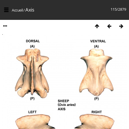
Axis
115/2879
Accueil
/