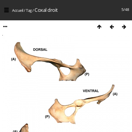
Coxal droit
5/48
Accueil
/
Tag
/