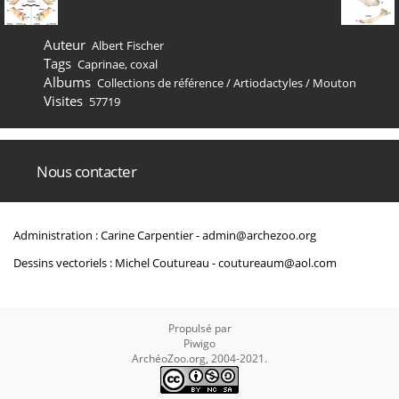
Auteur
Albert Fischer
Tags
Caprinae
,
coxal
Albums
Collections de référence
/
Artiodactyles
/
Mouton
Visites
57719
Nous contacter
Administration : Carine Carpentier -
admin@archezoo.org
Dessins vectoriels : Michel Coutureau -
coutureaum@aol.com
Propulsé par
Piwigo
ArchéoZoo.org, 2004-2021.