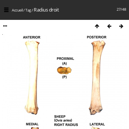
Radius droit
27/48
Accueil
/
Tag
/