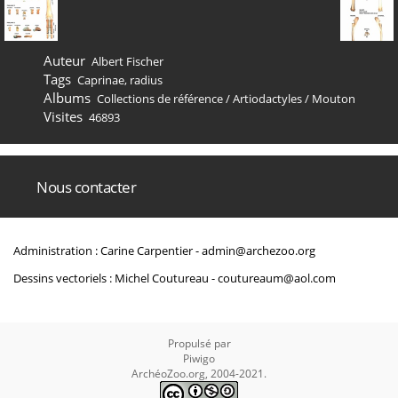
Auteur
Albert Fischer
Tags
Caprinae
,
radius
Albums
Collections de référence
/
Artiodactyles
/
Mouton
Visites
46893
Nous contacter
Administration : Carine Carpentier -
admin@archezoo.org
Dessins vectoriels : Michel Coutureau -
coutureaum@aol.com
Propulsé par
Piwigo
ArchéoZoo.org, 2004-2021.