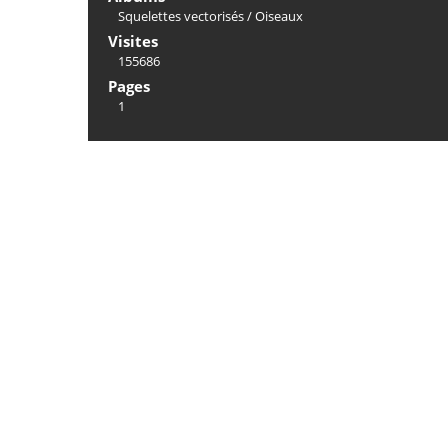
Squelettes vectorisés
/
Oiseaux
Visites
155686
Pages
1