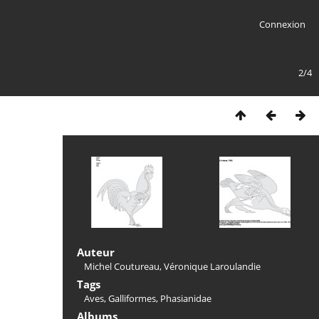
Connexion
2/4
Auteur
Michel Coutureau, Véronique Laroulandie
Tags
Aves
,
Galliformes
,
Phasianidae
Albums