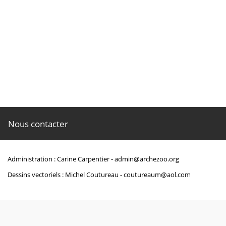
Milne-Edwards (Alphonse). ―
Recherches anatomiques et paléontologique
Paris :Victor Masson. <
h
Nous contacter
http://www.biodiversityli
Administration : Carine Carpentier -
admin@archezoo.org
Dessins vectoriels : Michel Coutureau -
coutureaum@aol.com