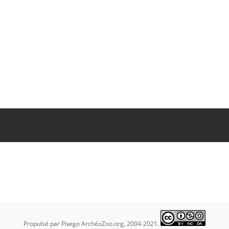
s pour servir à l'histoire des oiseaux fossiles de la France. Atlas, tome 2 (1869
ttp://dx.doi.org/10.5962/bhl.title.70900
>
brary.org/item/148029#page/151/mode/1up
Propulsé par
Piwigo
ArchéoZoo.org, 2004-2021.