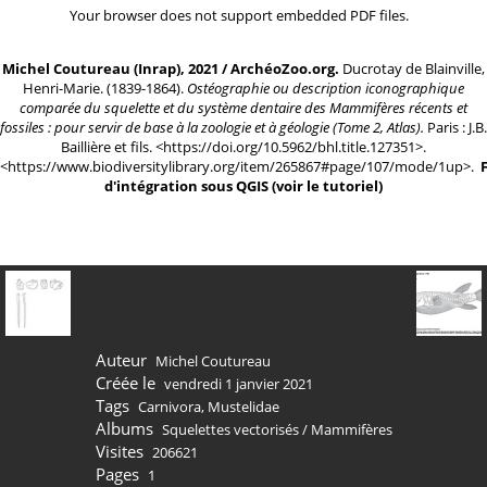
Your browser does not support embedded PDF files.
Michel Coutureau (Inrap), 2021 / ArchéoZoo.org.
Ducrotay de Blainville,
Henri-Marie. (1839-1864).
Ostéographie ou description iconographique
comparée du squelette et du système dentaire des Mammifères récents et
fossiles : pour servir de base à la zoologie et à géologie (Tome 2, Atlas).
Paris : J.B.
Baillière et fils. <
https://doi.org/10.5962/bhl.title.127351
>.
<
https://www.biodiversitylibrary.org/item/265867#page/107/mode/1up
>.
d'intégration sous QGIS
(
voir le tutoriel
)
Auteur
Michel Coutureau
Créée le
vendredi 1 janvier 2021
Tags
Carnivora
,
Mustelidae
Albums
Squelettes vectorisés
/
Mammifères
Visites
206621
Pages
1