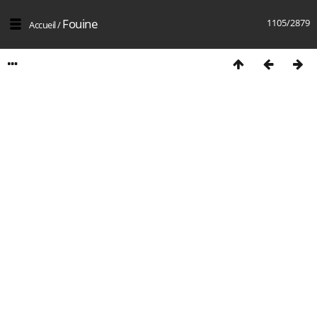
Fouine
1105/2879
Accueil
/