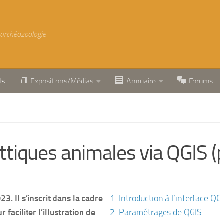
 archéozoologie
ls
Expositions/Médias
Annuaire
Forums
tiques animales via QGIS (
023
. Il s’inscrit dans la cadre
1. Introduction à l’interface Q
 faciliter l’illustration de
2. Paramétrages de QGIS