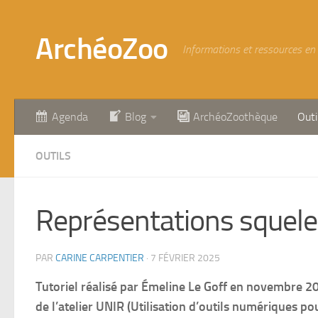
Skip to content
ArchéoZoo
Informations et ressources en
Agenda
Blog
ArchéoZoothèque
Outi
OUTILS
Représentations squelet
PAR
CARINE CARPENTIER
·
7 FÉVRIER 2025
Tutoriel réalisé
par Émeline Le Goff en novembre 2
de l’atelier UNIR (Utilisation d’outils numériques pour