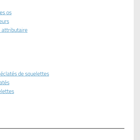
des os
leurs
 attributaire
 éclatés de squelettes
latés
elettes