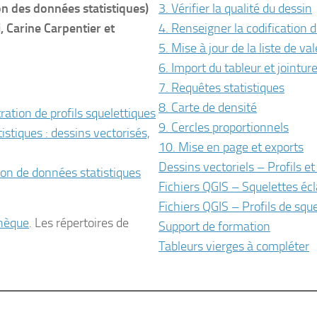
on des données statistiques)
3. Vérifier la qualité du dessin
 Carine Carpentier et
4. Renseigner la codification 
5. Mise à jour de la liste de va
6. Import du tableur et jointure
7. Requêtes statistiques
8. Carte de densité
stration de profils squelettiques
9. Cercles proportionnels
stiques : dessins vectorisés,
10. Mise en page et exports
Dessins vectoriels – Profils et
tion de données statistiques
Fichiers QGIS – Squelettes éc
Fichiers QGIS – Profils de squ
hèque
. Les répertoires de
Support de formation
Tableurs vierges à compléter