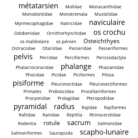
métatarsien
Molidae
Monacanthidae
Monodontidae
Monotremata
Mustelidae
naviculaire
Myrmecophagidae
Natricidae
os crochu
Odobenidae
Ornithorhynchidae
Osteichthyes
os malléolaire
os pénien
Ostraciidae
Otariidae
Passeridae
Passeriformes
pelvis
Percidae
Perciformes
Perissodactyla
phalange
Phalacrocoracidae
Phasianidae
Phocidae
Picidae
Piciformes
Pilosa
pisiforme
Pleuronectidae
Pleuronectiformes
Primates
Proboscidea
Procellariiformes
Procyonidae
Prolagidae
Pteropodidae
pyramidal
radius
Rajidae
Rajiformes
Rallidae
Ranidae
Reptilia
Rhinocerotidae
sacrum
rotule
Rodentia
Salmonidae
scapho-lunaire
Salmoniformes
Sauropsida