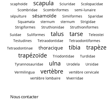
scapula
scaphoïde
Sciuridae
Scolopacidae
Scombridae
Scombriformes
semi-lunaire
sésamoïde
sépulture
Simiiformes
Sparidae
Squamata
sternum
sternum
Strigidae
Strigiformes
Struthionidae
Struthioniformes
talus
tarse
Suidae
Suliformes
Teleostei
Testudines
Tetraodontidae
Tetraodontiformes
tibia
trapèze
thoracique
Tetraodontinae
trapézoïde
Triodontidae
Turdidae
ulna
Tyrannosauridae
Urodela
Ursidae
vertèbre
Vermilingua
vertèbre cervicale
vertèbre lombaire
Viverridae
Nous contacter