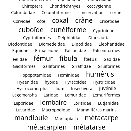
Chiroptera
Chondrichthyes
coccygienne
Columbidae
Columbiformes
conservation
corne
coxal
crâne
Corvidae
côte
Cricetidae
cuboïde
cunéiforme
Cyprinidae
Cypriniformes
Delphinidae
Dinosauria
Diodontidae
Diomedeidae
Dipodidae
Elephantidae
Equidae
Erinaceidae
Falconidae
Falconiformes
fémur
fibula
fœtus
Felidae
Gadidae
Gadiformes
Galliformes
Giraffidae
Gruiformes
humérus
Hippopotamidae
Hominidae
Hyaenidae
hyoïde
Hyracoidea
Hystricidae
juvénile
Hystricomorpha
ilium
Insectivora
Lagomorpha
Laridae
Lemuridae
Lemuriformes
lombaire
Leporidae
Lorisidae
Lutjanidae
Luvaridae
Macropodidae
Mammifères marins
mandibule
métacarpe
Marsupialia
métacarpien
métatarse