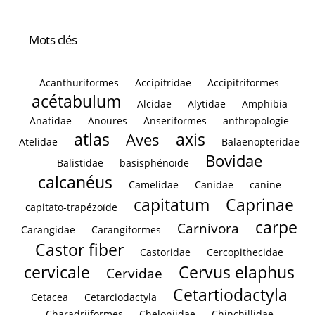
Mots clés
Acanthuriformes
Accipitridae
Accipitriformes
acétabulum
Alcidae
Alytidae
Amphibia
Anatidae
Anoures
Anseriformes
anthropologie
atlas
axis
Aves
Atelidae
Balaenopteridae
Bovidae
Balistidae
basisphénoïde
calcanéus
Camelidae
Canidae
canine
capitatum
Caprinae
capitato-trapézoïde
carpe
Carnivora
Carangidae
Carangiformes
Castor fiber
Castoridae
Cercopithecidae
cervicale
Cervus elaphus
Cervidae
Cetartiodactyla
Cetacea
Cetarciodactyla
Charadriiformes
Cheloniidae
Chinchillidae