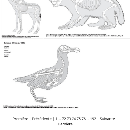
Première
|
Précédente
|
1
...
72
73
74
75
76
...
192
|
Suivante
|
Dernière