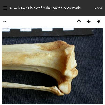
Tibia et fibula : partie proximale
77/96
Accueil
/
Tag
/