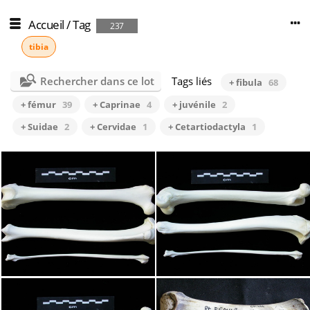
Accueil
/
Tag
237
tibia
Rechercher dans ce lot
Tags liés
+ fibula
68
+ fémur
39
+ Caprinae
4
+ juvénile
2
+ Suidae
2
+ Cervidae
1
+ Cetartiodactyla
1