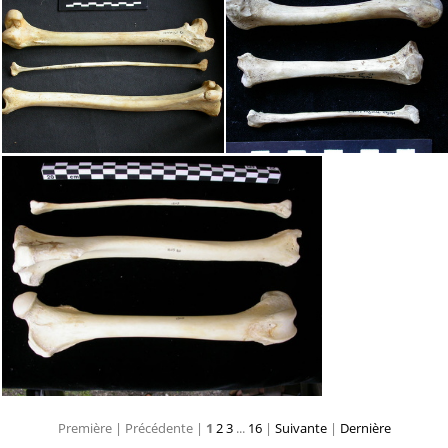
Première |
Précédente |
1
2
3
...
16
|
Suivante
|
Dernière