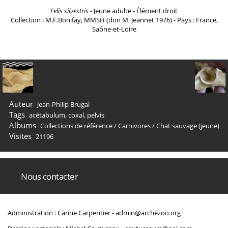
Felis silvestris
- Jeune adulte - Élément droit
Collection : M.F.Bonifay, MMSH (don M. Jeannet 1976) - Pays : France,
Saône-et-Loire
Auteur
Jean-Philip Brugal
Tags
acétabulum
,
coxal
,
pelvis
Albums
Collections de référence
/
Carnivores
/
Chat sauvage (jeune)
Visites
21196
Nous contacter
Administration : Carine Carpentier -
admin@archezoo.org