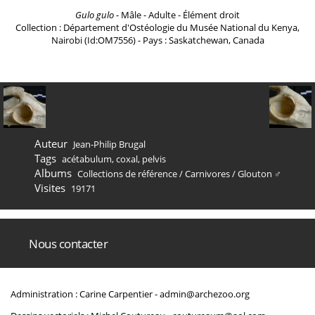
Gulo gulo
- Mâle - Adulte - Élément droit
Collection : Département d'Ostéologie du Musée National du Kenya,
Nairobi (Id:OM7556) - Pays : Saskatchewan, Canada
Auteur
Jean-Philip Brugal
Tags
acétabulum
,
coxal
,
pelvis
Albums
Collections de référence
/
Carnivores
/
Glouton ♂
Visites
19171
Nous contacter
Administration : Carine Carpentier -
admin@archezoo.org