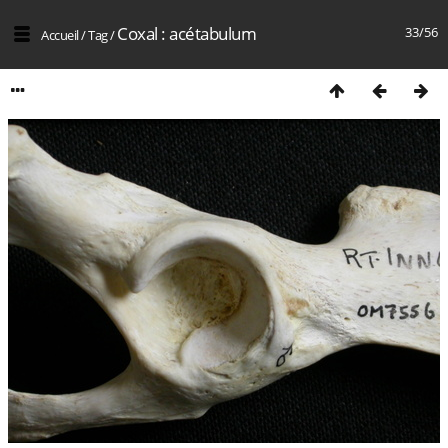
Coxal : acétabulum
33/56
Accueil
/
Tag
/