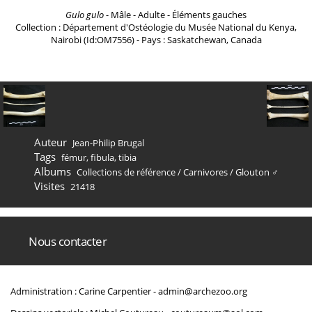
Gulo gulo
- Mâle - Adulte - Éléments gauches
Collection : Département d'Ostéologie du Musée National du Kenya,
Nairobi (Id:OM7556) - Pays : Saskatchewan, Canada
Auteur
Jean-Philip Brugal
Tags
fémur
,
fibula
,
tibia
Albums
Collections de référence
/
Carnivores
/
Glouton ♂
Visites
21418
Nous contacter
Administration : Carine Carpentier -
admin@archezoo.org