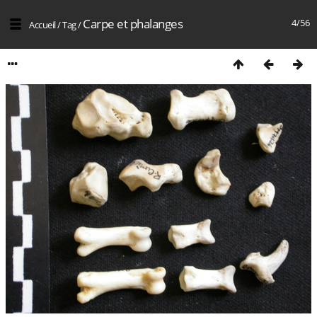
Carpe et phalanges
4/56
Accueil
/
Tag
/