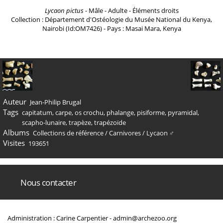
Lycaon pictus
- Mâle - Adulte - Éléments droits
Collection : Département d'Ostéologie du Musée National du Kenya,
Nairobi (Id:OM7426) - Pays : Masai Mara, Kenya
Auteur
Jean-Philip Brugal
Tags
capitatum
,
carpe
,
os crochu
,
phalange
,
pisiforme
,
pyramidal
,
scapho-lunaire
,
trapèze
,
trapézoïde
Albums
Collections de référence
/
Carnivores
/
Lycaon ♂
Visites
193651
Nous contacter
Administration : Carine Carpentier -
admin@archezoo.org