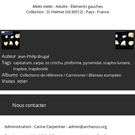
Meles meles
- Adulte - Éléments gauches
Collection : D. Helmer (Id:30512) - Pays : France
Auteur
Jean-Philip Brugal
Tags
capitatum
,
carpe
,
os crochu
,
pisiforme
,
pyramidal
,
scapho-lunaire
,
trapèze
,
trapézoïde
Albums
Collections de référence
/
Carnivores
/
Blaireau européen
Visites
99581
Nous contacter
Administration : Carine Carpentier -
admin@archezoo.org