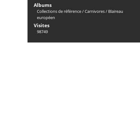
Albums
Collections de référence
/
Carnivores
/
Blaireau
européen
Visites
98749