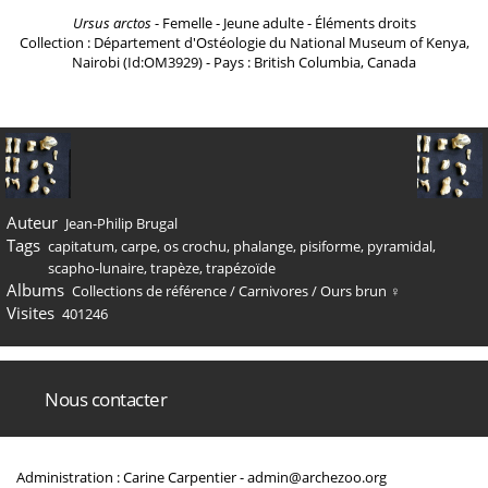
Ursus arctos
- Femelle - Jeune adulte - Éléments droits
Collection : Département d'Ostéologie du National Museum of Kenya,
Nairobi (Id:OM3929) - Pays : British Columbia, Canada
Auteur
Jean-Philip Brugal
Tags
capitatum
,
carpe
,
os crochu
,
phalange
,
pisiforme
,
pyramidal
,
scapho-lunaire
,
trapèze
,
trapézoïde
Albums
Collections de référence
/
Carnivores
/
Ours brun ♀
Visites
401246
Nous contacter
Administration : Carine Carpentier -
admin@archezoo.org