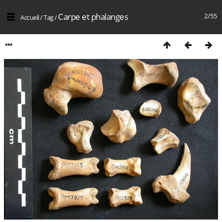
Carpe et phalanges
2/55
Accueil
/
Tag
/