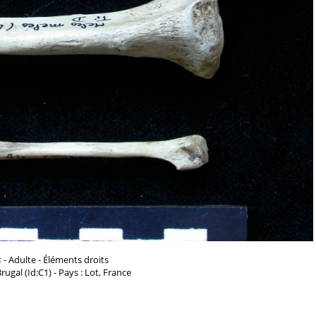
s
- Adulte - Éléments droits
 Brugal (Id:C1) - Pays : Lot, France