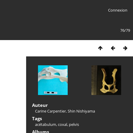
Connexion
76/79
Auteur
Carine Carpentier, Shin Nishiyama
Tags
acétabulum
,
coxal
,
pelvis
Albums