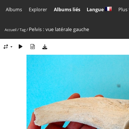
Albums
Explorer
Albums liés
Langue
Plus
Pelvis : vue latérale gauche
Accueil
/
Tag
/