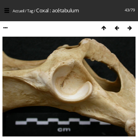
Coxal : acétabulum
43/79
Accueil
/
Tag
/