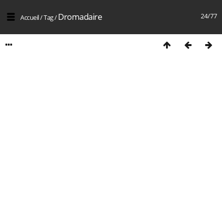
Dromadaire
24/77
Accueil
/
Tag
/