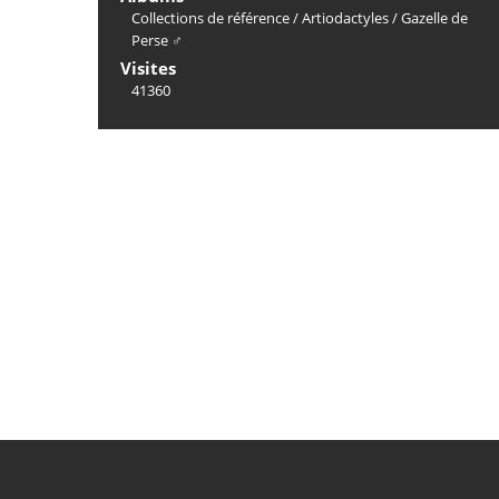
Collections de référence
/
Artiodactyles
/
Gazelle de
Perse ♂
Visites
41360