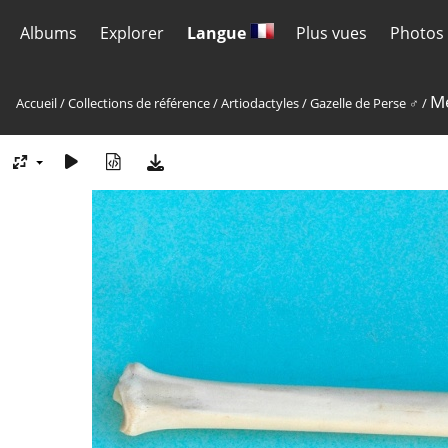
Albums
Explorer
Langue
Plus vues
Photos 
Mé
Accueil
/
Collections de référence
/
Artiodactyles
/
Gazelle de Perse ♂
/