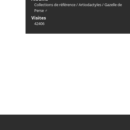
Collections de référence
/
Artiodactyles
/
Gazelle de
Perse ♂
Visites
42406