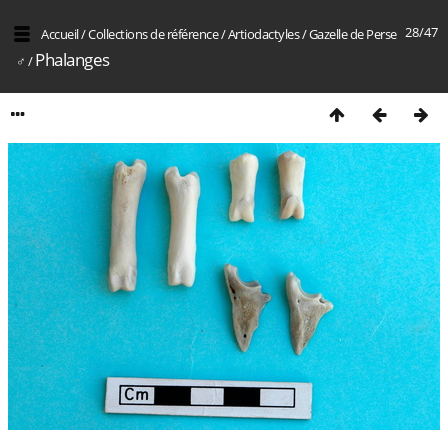
28/47
Accueil
/
Collections de référence
/
Artiodactyles
/
Gazelle de Perse
Phalanges
♂
/